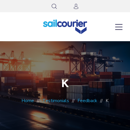
K
Home
Testimonials
Feedback
K